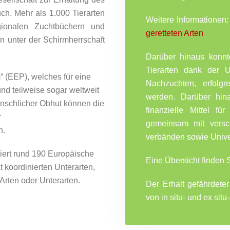
h. Mehr als 1.000 Tierarten
Weitere Informationen:
gionalen Zuchtbüchern und
geretteten Arten
n unter der Schirmherrschaft
Darüber hinaus konnt
Tierarten dank der 
 (EEP), welches für eine
Nachzuchten, erfolgr
und teilweise sogar weltweit
werden. Darüber hina
enschlicher Obhut können die
finanzielle Mittel f
r
gemeinsam mit versc
n.
verbänden sowie Unive
ert rund 190 Europäische
Eine Übersicht finden 
 koordinierten Unterarten,
Arten oder Unterarten.
Der Erhalt gefährdete
von in situ- und ex situ