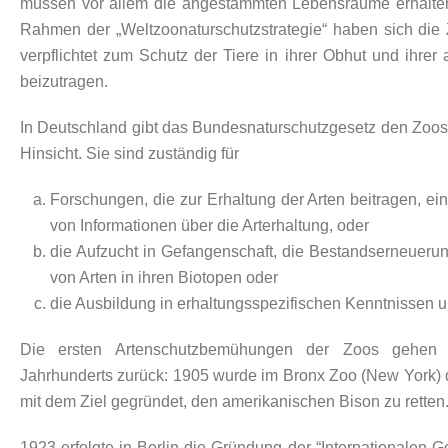
müssen vor allem die angestammten Lebensräume erhalten 
Rahmen der „Weltzoonaturschutzstrategie“ haben sich die Z
verpflichtet zum Schutz der Tiere in ihrer Obhut und ihr
beizutragen.
In Deutschland gibt das Bundesnaturschutzgesetz den Zoos 
Hinsicht. Sie sind zuständig für
Forschungen, die zur Erhaltung der Arten beitragen, ei
von Informationen über die Arterhaltung, oder
die Aufzucht in Gefangenschaft, die Bestandserneueru
von Arten in ihren Biotopen oder
die Ausbildung in erhaltungsspezifischen Kenntnissen u
Die ersten Artenschutzbemühungen der Zoos gehen
Jahrhunderts zurück: 1905 wurde im Bronx Zoo (New York) 
mit dem Ziel gegründet, den amerikanischen Bison zu retten
1923 erfolgte in Berlin die Gründung der “Internationalen G