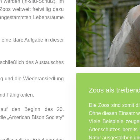
werden (in-situ-Schutz). Im
oos weltweit freiwillig dazu
er angestammten Lebensräume
eine klare Aufgabe in dieser
nschließlich des Austausches
ng und die Wiederansiedlung
Zoos als treibend
nd Fähigkeiten.
Die Zoos sind somit di
 auf den Beginn des 20.
Ohne diesen Einsatz wä
die „American Bison Society“
Viele Beispiele zeug
.
Artenschutzes bereits
Natur ausgestorben un
esellschaft zur Erhaltung des