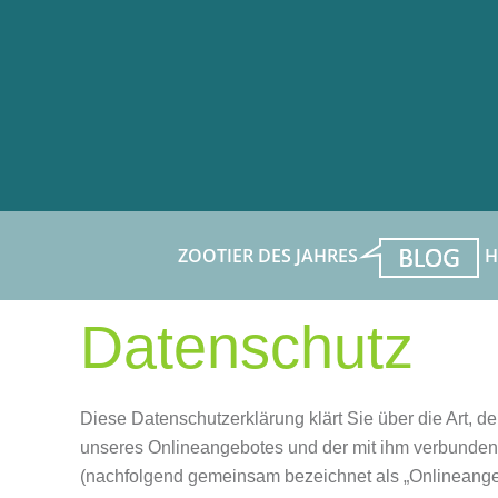
Zum Hauptinhalt springen
ZOOTIER DES JAHRES
H
Datenschutz
Diese Datenschutzerklärung klärt Sie über die Art,
unseres Onlineangebotes und der mit ihm verbundene
(nachfolgend gemeinsam bezeichnet als „Onlineangebot