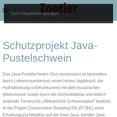
Zum Hauptinhalt springen
Schutzprojekt Java-
Pustelschwein
Das Java-Pustelschwein (
Sus verrucosus
) ist besonders
durch Lebensraumverlust, einen hohen Jagddruck, die
Hybridisierung und Konkurrenz mit dem eurasischen
Wildschwein sowie durch die hochinfektiöse und tödlich
endende Tierseuche „Afrikanische Schweinepest“ bedroht.
In der Prigen Conservation Breeding Ark (PCBA), einer
Erhaltungszuchtstation auf der Insel Java, werden Java-