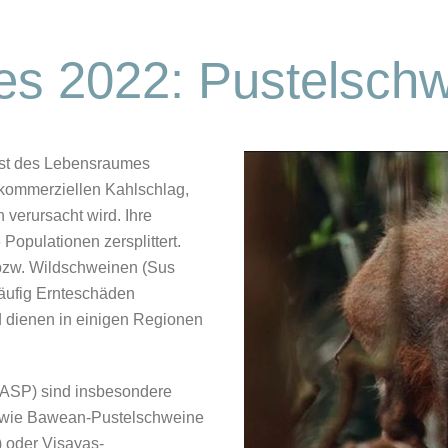
res 2022: Pustelsch
ust des Lebensraumes
 kommerziellen Kahlschlag,
verursacht wird. Ihre
Populationen zersplittert.
bzw. Wildschweinen (Sus
 häufig Ernteschäden
d dienen in einigen Regionen
 (ASP) sind insbesondere
n, wie Bawean-Pustelschweine
) oder Visayas-