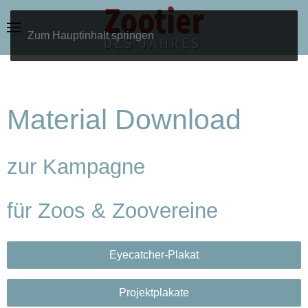
Zum Hauptinhalt springen
Material Download
zur Kampagne
für Zoos & Zoovereine
Eyecatcher-Plakat
Projektplakate