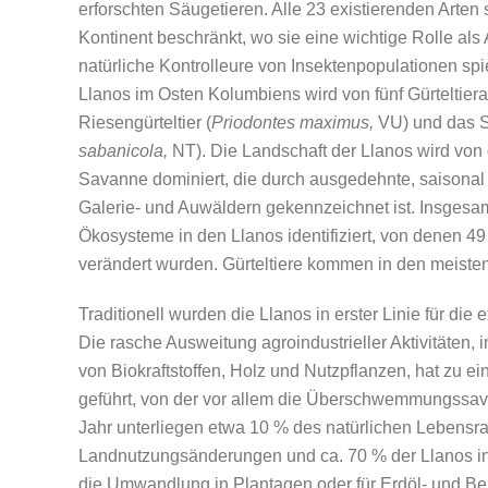
erforschten Säugetieren. Alle 23 existierenden Arten
Kontinent beschränkt, wo sie eine wichtige Rolle als 
natürliche Kontrolleure von Insektenpopulationen sp
Llanos im Osten Kolumbiens wird von fünf Gürteltier
Riesengürteltier (
Priodontes maximus,
VU) und das S
sabanicola,
NT). Die Landschaft der Llanos wird von 
Savanne dominiert, die durch ausgedehnte, saisonal
Galerie- und Auwäldern gekennzeichnet ist. Insges
Ökosysteme in den Llanos identifiziert, von denen 4
verändert wurden. Gürteltiere kommen in den meisten
Traditionell wurden die Llanos in erster Linie für die
Die rasche Ausweitung agroindustrieller Aktivitäten,
von Biokraftstoffen, Holz und Nutzpflanzen, hat zu e
geführt, von der vor allem die Überschwemmungssav
Jahr unterliegen etwa 10 % des natürlichen Lebens
Landnutzungsänderungen und ca. 70 % der Llanos in 
die Umwandlung in Plantagen oder für Erdöl- und 