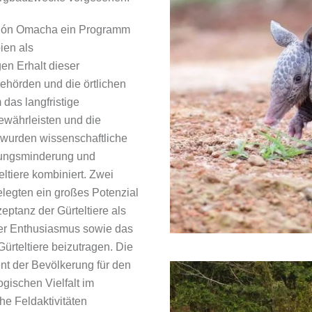
ación Omacha ein Programm
ien als
en Erhalt dieser
ehörden und die örtlichen
das langfristige
ewährleisten und die
 wurden wissenschaftliche
hungsminderung und
eltiere kombiniert. Zwei
elegten ein großes Potenzial
eptanz der Gürteltiere als
der Enthusiasmus sowie das
ürteltiere beizutragen. Die
t der Bevölkerung für den
ogischen Vielfalt im
he Feldaktivitäten