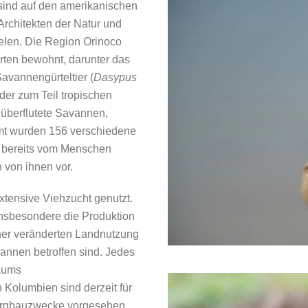
 sind auf den amerikanischen
Architekten der Natur und
ielen. Die Region Orinoco
arten bewohnt, darunter das
avannengürteltier (
Dasypus
der zum Teil tropischen
 überflutete Savannen,
amt wurden 156 verschiedene
9 bereits vom Menschen
 von ihnen vor.
 extensive Viehzucht genutzt.
 insbesondere die Produktion
iner veränderten Landnutzung
annen betroffen sind. Jedes
raums
Kolumbien sind derzeit für
Bergbauzwecke vorgesehen.