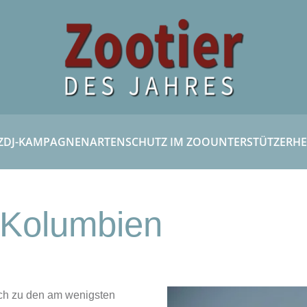
ZDJ-KAMPAGNEN
ARTENSCHUTZ IM ZOO
UNTERSTÜTZER
HE
n Kolumbien
uch zu den am wenigsten