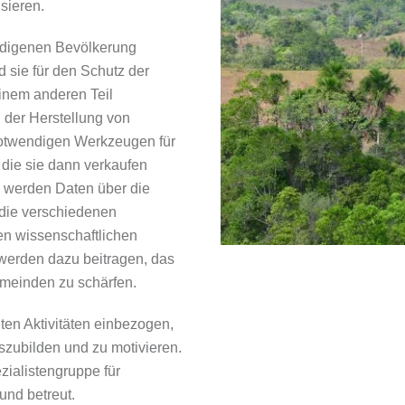
isieren.
ndigenen Bevölkerung
d sie für den Schutz der
inem anderen Teil
 der Herstellung von
 notwendigen Werkzeugen für
 die sie dann verkaufen
g werden Daten über die
 die verschiedenen
en wissenschaftlichen
werden dazu beitragen, das
emeinden zu schärfen.
ten Aktivitäten einbezogen,
szubilden und zu motivieren.
ialistengruppe für
und betreut.